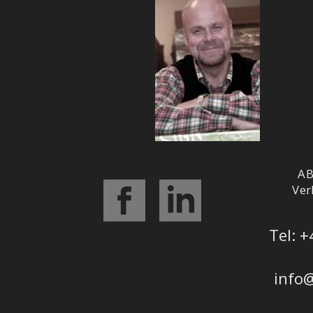
AB
Ver
Tel: +
info@