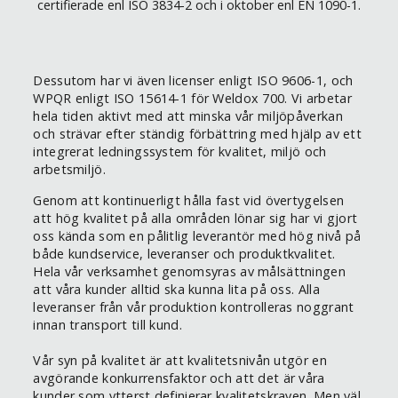
certifierade enl ISO 3834-2 och i oktober enl EN 1090-1.
Dessutom har vi även licenser enligt ISO 9606-1, och
WPQR enligt ISO 15614-1 för Weldox 700. Vi arbetar
hela tiden aktivt med att minska vår miljöpåverkan
och strävar efter ständig förbättring med hjälp av ett
integrerat ledningssystem för kvalitet, miljö och
arbetsmiljö.
Genom att kontinuerligt hålla fast vid övertygelsen
att hög kvalitet på alla områden lönar sig har vi gjort
oss kända som en pålitlig leverantör med hög nivå på
både kundservice, leveranser och produktkvalitet.
Hela vår verksamhet genomsyras av målsättningen
att våra kunder alltid ska kunna lita på oss. Alla
leveranser från vår produktion kontrolleras noggrant
innan transport till kund.
Vår syn på kvalitet är att kvalitetsnivån utgör en
avgörande konkurrensfaktor och att det är våra
kunder som ytterst definierar kvalitetskraven. Men väl