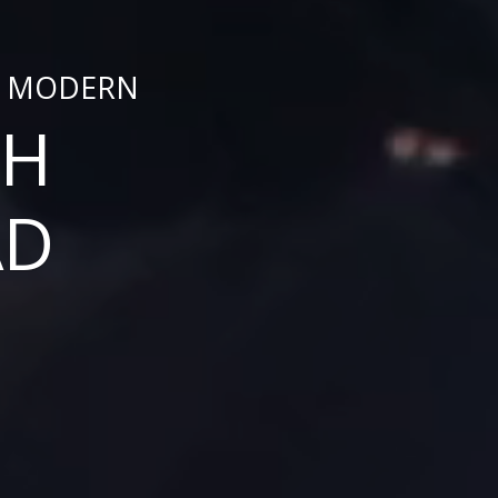
N MODERN
CH
AD